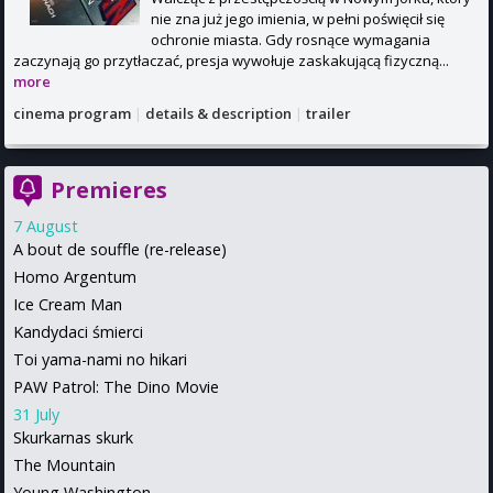
nie zna już jego imienia, w pełni poświęcił się
ochronie miasta. Gdy rosnące wymagania
zaczynają go przytłaczać, presja wywołuje zaskakującą fizyczną...
more
cinema program
|
details & description
|
trailer
Premieres
7 August
A bout de souffle (re-release)
Homo Argentum
Ice Cream Man
Kandydaci śmierci
Toi yama-nami no hikari
PAW Patrol: The Dino Movie
31 July
Skurkarnas skurk
The Mountain
Young Washington