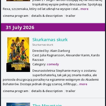
tropikalnej wyspie pełnej dinozaurów. Spotykają
Rexa, szczeniaka, który od lat utknął na wyspie i stał...
more
cinema program
|
details & description
|
trailer
31 July 2026
Skurkarnas skurk
Skurkarnas skurk
Directed by: Alain Darborg
Cast: Julia Ragnarsson, Alexander Karim, Kardo
Razzazi
Category:
comedy
Dwunastoletnia Stephanie marzy o zostaniu
superbohaterką, tak jak jej zmarła matka, ale
poniosła druzgocącą porażkę na egzaminie wstępnym do Akademii
Bohaterów. Dostaje jednak drugą szansę, infiltrując...
more
cinema program
|
details & description
|
trailer
The Mountain