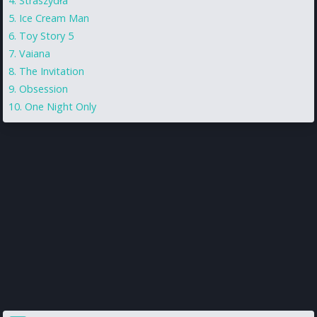
Straszydła
Ice Cream Man
Toy Story 5
Vaiana
The Invitation
Obsession
One Night Only