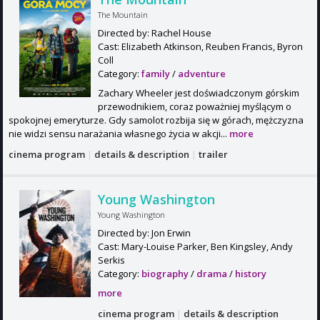
The Mountain
Directed by: Rachel House
Cast: Elizabeth Atkinson, Reuben Francis, Byron
Coll
Category:
family
/
adventure
Zachary Wheeler jest doświadczonym górskim
przewodnikiem, coraz poważniej myślącym o
spokojnej emeryturze. Gdy samolot rozbija się w górach, mężczyzna
nie widzi sensu narażania własnego życia w akcji...
more
cinema program
|
details & description
|
trailer
Young Washington
Young Washington
Directed by: Jon Erwin
Cast: Mary-Louise Parker, Ben Kingsley, Andy
Serkis
Category:
biography
/
drama
/
history
more
cinema program
|
details & description