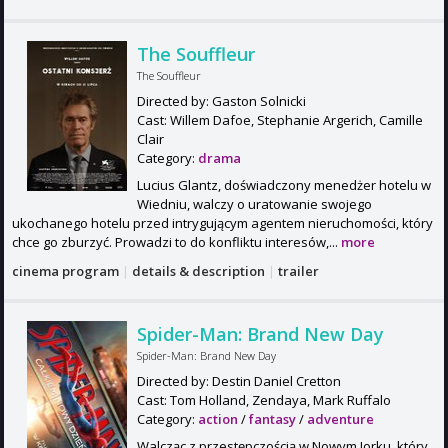
The Souffleur
The Souffleur
Directed by: Gaston Solnicki
Cast: Willem Dafoe, Stephanie Argerich, Camille
Clair
Category:
drama
Lucius Glantz, doświadczony menedżer hotelu w
Wiedniu, walczy o uratowanie swojego
ukochanego hotelu przed intrygującym agentem nieruchomości, który
chce go zburzyć. Prowadzi to do konfliktu interesów,...
more
cinema program
|
details & description
|
trailer
Spider-Man: Brand New Day
Spider-Man: Brand New Day
Directed by: Destin Daniel Cretton
Cast: Tom Holland, Zendaya, Mark Ruffalo
Category:
action
/
fantasy
/
adventure
Walcząc z przestępczością w Nowym Jorku, który