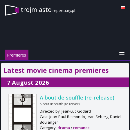
trojmiasto
.repertuary.pl
Premieres
Latest movie cinema premieres
7 August 2026
A bout de souffle (re-release)
A bout de souffle (re-release)
Directed by: Jean-Luc Godard
Cast: Jean-Paul Belmondo, Jean Seberg, Daniel
Boulanger
Category:
drama
/
romance