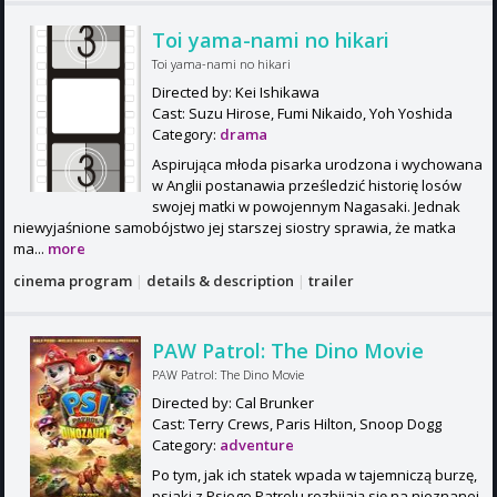
Toi yama-nami no hikari
Toi yama-nami no hikari
Directed by: Kei Ishikawa
Cast: Suzu Hirose, Fumi Nikaido, Yoh Yoshida
Category:
drama
Aspirująca młoda pisarka urodzona i wychowana
w Anglii postanawia prześledzić historię losów
swojej matki w powojennym Nagasaki. Jednak
niewyjaśnione samobójstwo jej starszej siostry sprawia, że matka
ma...
more
cinema program
|
details & description
|
trailer
PAW Patrol: The Dino Movie
PAW Patrol: The Dino Movie
Directed by: Cal Brunker
Cast: Terry Crews, Paris Hilton, Snoop Dogg
Category:
adventure
Po tym, jak ich statek wpada w tajemniczą burzę,
psiaki z Psiego Patrolu rozbijają się na nieznanej