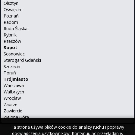
Olsztyn
Oświęcim
Poznań
Radom
Ruda Śląska
Rybnik
Rzeszów
Sopot
Sosnowiec
Starogard Gdański
Szczecin
Toruń
Trójmiasto
Warszawa
Wałbrzych
Wrocław
Zabrze
Zawiercie
Zielona Góra
Ta strona używa plików cookie do analizy ruchu i poprawy
O serwisie
•
Polityka prywatności
•
Kontakt
•
iPhone
•
Android
doświadczenia użytkowników. Kontynuując przeglądanie,