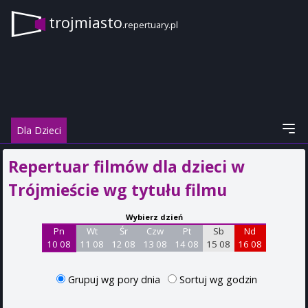
trojmiasto
.repertuary.pl
Dla Dzieci
Repertuar filmów dla dzieci w
Trójmieście wg tytułu filmu
Wybierz dzień
Pn
Wt
Śr
Czw
Pt
Sb
Nd
10 08
11 08
12 08
13 08
14 08
15 08
16 08
Grupuj wg pory dnia
Sortuj wg godzin