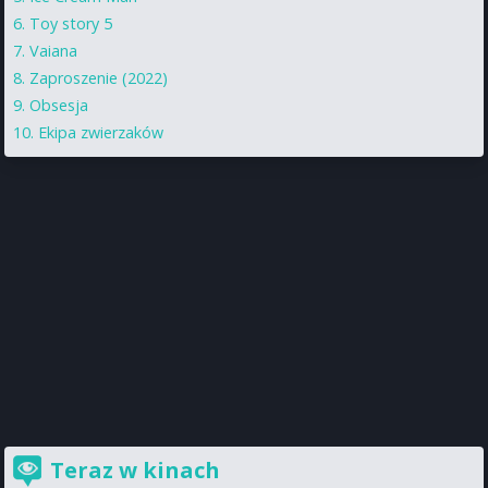
Toy story 5
Vaiana
Zaproszenie (2022)
Obsesja
Ekipa zwierzaków
Teraz w kinach