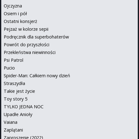
Ojczyzna
Osiem i pół
Ostatni konsjerż
Pejzaż w kolorze sepii
Podręcznik dla superbohaterów
Powrót do przyszłości
Przekleństwa niewinności
Psi Patrol
Pucio
Spider-Man: Całkiem nowy dzień
Straszydła
Takie jest życie
Toy story 5
TYLKO JEDNA NOC
Upadłe Anioły
Vaiana
Zaplątani
Zaproszenie (2022)