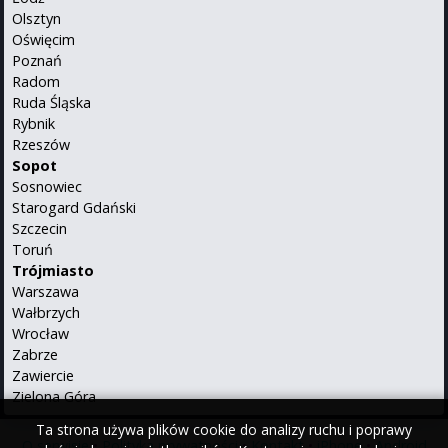
Olsztyn
Oświęcim
Poznań
Radom
Ruda Śląska
Rybnik
Rzeszów
Sopot
Sosnowiec
Starogard Gdański
Szczecin
Toruń
Trójmiasto
Warszawa
Wałbrzych
Wrocław
Zabrze
Zawiercie
Zielona Góra
Ta strona używa plików cookie do analizy ruchu i poprawy
O serwisie
•
Polityka prywatności
•
Kontakt
•
iPhone
•
Android