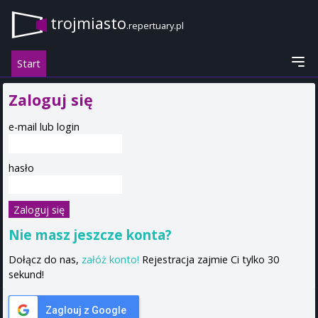
trojmiasto
.repertuary.pl
Start
Zaloguj się
e-mail lub login
hasło
Nie masz jeszcze konta?
Dołącz do nas,
załóż konto!
Rejestracja zajmie Ci tylko 30
sekund!
Zaglouj z Google