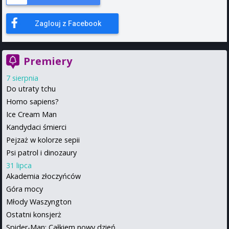
Zaglouj z Facebook
Premiery
7 sierpnia
Do utraty tchu
Homo sapiens?
Ice Cream Man
Kandydaci śmierci
Pejzaż w kolorze sepii
Psi patrol i dinozaury
31 lipca
Akademia złoczyńców
Góra mocy
Młody Waszyngton
Ostatni konsjerż
Spider-Man: Całkiem nowy dzień