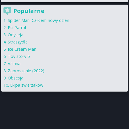
Popularne
Spider-Man: Całkiem nowy dzień
Psi Patrol
Odyseja
Straszydła
Ice Cream Man
Toy story 5
Vaiana
Zaproszenie (2022)
Obsesja
Ekipa zwierzaków