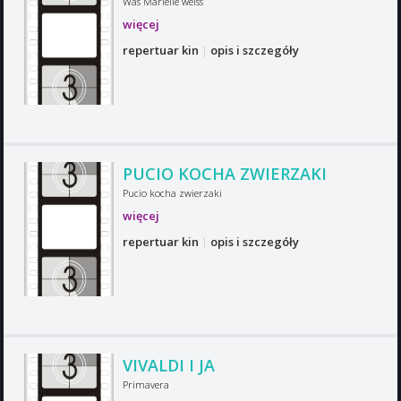
Was Marielle weiss
więcej
repertuar kin
|
opis i szczegóły
PUCIO KOCHA ZWIERZAKI
Pucio kocha zwierzaki
więcej
repertuar kin
|
opis i szczegóły
VIVALDI I JA
Primavera