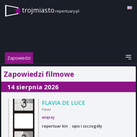
trojmiasto
.repertuary.pl
Zapowiedzi
Zapowiedzi filmowe
14 sierpnia 2026
FLAVIA DE LUCE
Flavia
więcej
repertuar kin
|
opis i szczegóły