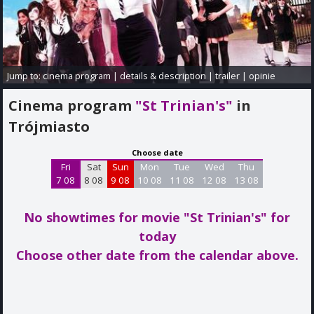
Jump to:
cinema program
|
details & description
|
trailer
|
opinie
Cinema program
"St Trinian's"
in
Trójmiasto
Choose date
Fri
Sat
Sun
Mon
Tue
Wed
Thu
7 08
8 08
9 08
10 08
11 08
12 08
13 08
No showtimes for movie "St Trinian's"
for
today
Choose other date from the calendar above.