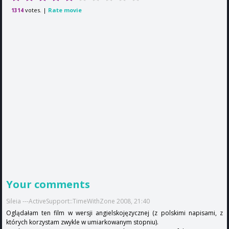
votes. |
Rate movie
1314
Your comments
Sileia ---ActiveSupport::TimeWithZone 2008, 21:40
Oglądałam ten film w wersji angielskojęzycznej (z polskimi napisami, z
których korzystam zwykle w umiarkowanym stopniu).