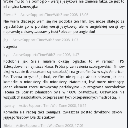
Wcale mu to nie pomogło - wersja językowa nie zmienia faktu, że jest to
infantylna komedyjka.
Śliwka:* ---ActiveSupport::TimeWithZone 2008, 18:06
Nie wiem dlaczego wam się nie podoba ten film, być może dlatego że
oglądaliście go w polskiej wersji językowej, ale w angielskiej wersji był
naprawdę ciekawy...zabawny też:) Polecam po angielsku!
jhg ---ActiveSupport::TimeWithZone 2008, 1:03
tragedia
Irys ---ActiveSupport::TimeWithZone 2008, 1:47
Podobnie jak Sileia miałem okazję oglądać to w ramach TPS.
Zdecydowanie najniższa klasa. Próba przeniesienia szpiegowskich filmów
akcji w czasie (bohaterami są nastolatki) i na grunt filmów w stylu American
Pie. Trzeba przyznać jednak, że film nie epatuje aż tak seksem jak inne
komedie o młodzieży dla młodzieży. Natomiast, być może niechcący,
jeden element został uchwycony perfekcyjnie - pustogłowie nastolatków
(scena ze Scarlet Johansson była w 100% prawdziwa). Oczywiście nie
wszystkich nastolatków, przepraszam tych przepełnionych mądrością. :)
qwerty ---ActiveSupport::TimeWithZone 2008, 16:55
Komedia ale raczej taka żenująca, zwłaszcza postać dyrektorki szkoły i
jej(jego?)zębów. Dla dzieciaków.
Sileia ---ActiveSupport::TimeWithZone 2008, 17:01