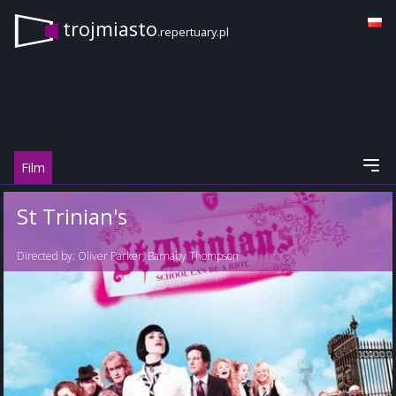
trojmiasto
.repertuary.pl
Film
St Trinian's
Directed by:
Oliver Parker
,
Barnaby Thompson