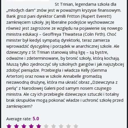
St Trinian, legendarna szkoła dla
„młodych dam” znów jest w poważnym kryzysie finansowym.
Bank grozi pani dyrektor Camilli Fritton (Rupert Everett)
zamknięciem szkoły. Jej liberalne podejście wychowawcze
również jest zagrożone ze względu na pojawienie się nowego
ministra edukacji – Geoffreya Thwaitesa (Colin Firth). Choć
minister był kiedyś sympatią dyrektorki, teraz zamierza
wprowadzić dyscyplinę i porządek w anarchicznej szkole. Ale
dziewczyny z St Trinian stanowią silną ligę – są bystre,
odważne i zdeterminowane, by bronić szkoły, którą kochają.
Muszą tylko zjednoczyć siły szkolnych gangów i jak najszybciej
zdobyć pieniądze. Przebiegła i władcza Kelly (Gemma
Arterton) oraz nowa w szkole Annabelle gromadzą
niezawodną drużynę, która ma ukraść obraz „Dziewczyna z
perłą” z Narodowej Galerii pod samym nosem czujnego
ministra. Ale czy ich przebiegłe dziewczęce sztuczki i totalny
brak skrupułów mogą pokonać władze i uchronić szkołę przed
zamknięciem?
5.0
Average rate: