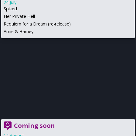
24 July
Spiked
Her Private Hell
Requiem for a Dream (re-release)
Arnie & Barney
Coming soon
14 August